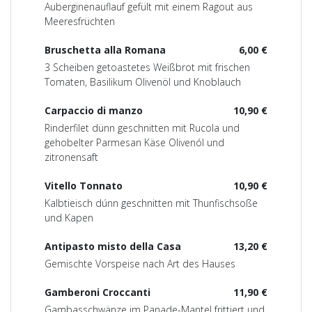
Auberginenauflauf gefült mit einem Ragout aus
Meeresfrüchten
Bruschetta alla Romana
6,00 €
3 Scheiben getoastetes Weißbrot mit frischen
Tomaten, Basilikum Olivenöl und Knoblauch
Carpaccio di manzo
10,90 €
Rinderfilet dünn geschnitten mit Rucola und
gehobelter Parmesan Käse Olivenól und
zitronensaft
Vitello Tonnato
10,90 €
Kalbtieisch dúnn geschnitten mit Thunfischsoße
und Kapen
Antipasto misto della Casa
13,20 €
Gemischte Vorspeise nach Art des Hauses
Gamberoni Croccanti
11,90 €
Gambasschwänze im Panade-Mantel frittiert und