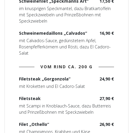
Schweinefilet „Speckmanns Art“
17,50 €
im knusprigen Speckmantel, dazu Bratkartoffeln
mit Speckzwiebeln und Prinzeßbohnen mit
Speckzwiebeln
Schweinemedaillons „Calvados“
16,90 €
mit Calvados-Sauce, gedünstetem Apfel,
Rosenpfefferkörnern und Rösti, dazu El Cadoro-
Salat
VOM RIND CA. 200 G
Filetsteak „Gorgonzola“
24,90 €
mit Kroketten und El Cadoro-Salat
Filetsteak
27,90 €
mit Scampi in Knoblauch-Sauce, dazu Butterreis
und Prinzeßbohnen mit Speckzwiebeln
Filet „Othello“
26,90 €
mit Champignons, Krabben und Käse