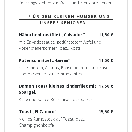
Dressings stehen zur Wahl. Ein Teller - pro Person
F ÜR DEN KLEINEN HUNGER UND
UNSERE SENIOREN
Hähnchenbrustfilet „Calvados“
11,50 €
mit Calvadossauce, gedünstetem Apfel und
Rosenpfefferkörnern, dazu Rösti
Putenschnitzel „Hawaii“
11,50 €
mit Schinken, Ananas, Preiselbeeren - und Käse
überbacken, dazu Pommes frites
Damen Toast kleines Rinderfilet mit
17,50 €
Spargel,
Käse und Sauce Bèarnaise überbacken
Toast „El Cadoro“
15,50 €
Kleines Rumpsteak auf Toast, dazu
Champignonköpfe