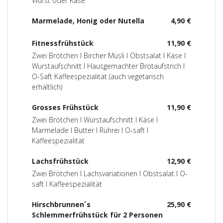
Wurst oder Käse
Marmelade, Honig oder Nutella
4,90 €
Fitnessfrühstück
11,90 €
Zwei Brötchen I Bircher Müsli I Obstsalat I Käse I
Wurstaufschnitt I Hausgemachter Brotaufstrich I
O-Saft Kaffeespezialität (auch vegetarisch
erhältlich)
Grosses Frühstück
11,90 €
Zwei Brötchen I Wurstaufschnitt I Käse I
Marmelade I Butter I Rührei I O-saft I
Kaffeespezialität
Lachsfrühstück
12,90 €
Zwei Brötchen I Lachsvariationen I Obstsalat I O-
saft I Kaffeespezialität
Hirschbrunnen´s
25,90 €
Schlemmerfrühstück für 2 Personen