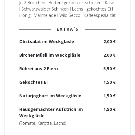
Je 2 Brötchen I Butter I gekochter Schinken I Käse
I Schwarzwälder Schinken I Lachs I gekochtes Ei I
Honig I Marmelade I Wild Secco I Kaffeespezialität
EXTRA´S
Obstsalat im Weckgläsle
2,00 €
Bircher Müsli im Weckgläsle
2,00 €
Rührei aus 2 Eiern
3,50 €
Gekochtes Ei
1,50 €
Naturjoghurt im Weckgläsle
1,50 €
Hausgemachter Aufstrich im
1,50 €
Weckgläsle
(Tomate, Karotte, Lachs)