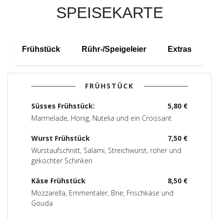
SPEISEKARTE
Frühstück
Rühr-/Speigeleier
Extras
S
FRÜHSTÜCK
Süsses Frühstück:
5,80 €
Marmelade, Honig, Nutelia und ein Croissant
Wurst Frühstück
7,50 €
Wurstaufschnitt, Salami, Streichwurst, roher und
gekochter Schinken
Käse Frühstück
8,50 €
Mozzarella, Emmentaler, Brie, Frischkäse und
Gouda