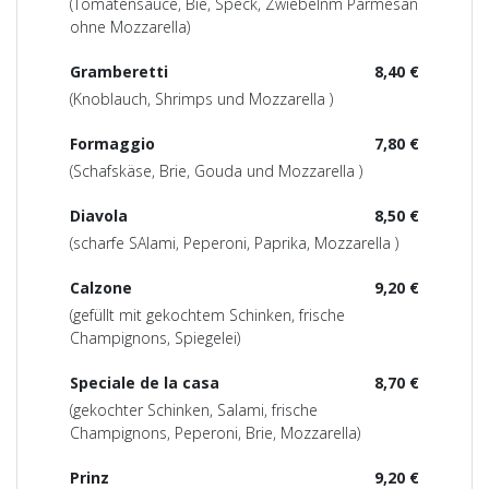
(Tomatensauce, Bie, Speck, Zwiebelnm Parmesan
ohne Mozzarella)
Gramberetti
8,40 €
(Knoblauch, Shrimps und Mozzarella )
Formaggio
7,80 €
(Schafskäse, Brie, Gouda und Mozzarella )
Diavola
8,50 €
(scharfe SAlami, Peperoni, Paprika, Mozzarella )
Calzone
9,20 €
(gefüllt mit gekochtem Schinken, frische
Champignons, Spiegelei)
Speciale de la casa
8,70 €
(gekochter Schinken, Salami, frische
Champignons, Peperoni, Brie, Mozzarella)
Prinz
9,20 €