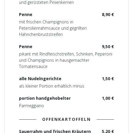
und gerösteten Pinienkernen
Penne
8,90 €
mit frischen Champignons in
Petersilienrahmsauce und gegrillten
Hähnchenbruststreifen
Penne
9,50 €
pikant mit Rindfleischstreifen, Schinken, Peperoni
und Champignons in hausgemachter
Tomatensauce
alle Nudelngerichte
1,50 €
als kleiner Portion erhältlich minus
portion handgehobelter
1,00 €
Parmeggiano
OFFENKARTOFFELN
Sauerrahm und frischen Kräutern
5,20 €