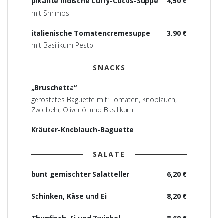
pikante indische Curry-Cocos-Suppe
4,50 €
mit Shrimps
italienische Tomatencremesuppe
3,90 €
mit Basilikum-Pesto
SNACKS
„Bruschetta“
geröstetes Baguette mit: Tomaten, Knoblauch,
Zwiebeln, Olivenöl und Basilikum
Kräuter-Knoblauch-Baguette
SALATE
bunt gemischter Salatteller
6,20 €
Schinken, Käse und Ei
8,20 €
Thunfisch, Ei und Zwiebel
8,60 €