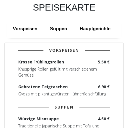
SPEISEKARTE
Vorspeisen
Suppen
Hauptgerichte
Be
VORSPEISEN
Krosse Frühlingsrollen
5.50 €
Knusprige Rollen gefüllt mit verschiedenem
Gemüse
Gebratene Teigtaschen
6.90 €
Gyoza mit pikant gewürzter Hühnerfleischfüllung
SUPPEN
Würzige Misosuppe
4.50 €
Traditionelle japanische Suppe mit Tofu und