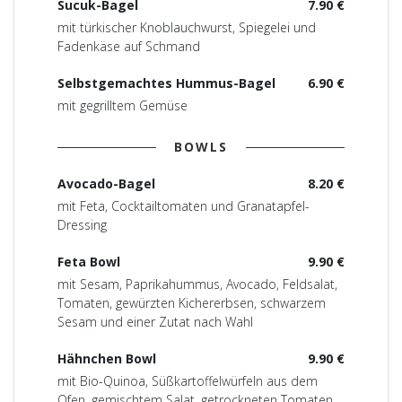
Sucuk-Bagel
7.90 €
mit türkischer Knoblauchwurst, Spiegelei und
Fadenkäse auf Schmand
Selbstgemachtes Hummus-Bagel
6.90 €
mit gegrilltem Gemüse
BOWLS
Avocado-Bagel
8.20 €
mit Feta, Cocktailtomaten und Granatapfel-
Dressing
Feta Bowl
9.90 €
mit Sesam, Paprikahummus, Avocado, Feldsalat,
Tomaten, gewürzten Kichererbsen, schwarzem
Sesam und einer Zutat nach Wahl
Hähnchen Bowl
9.90 €
mit Bio-Quinoa, Süßkartoffelwürfeln aus dem
Ofen, gemischtem Salat, getrockneten Tomaten,