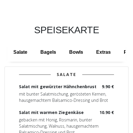
SPEISEKARTE
Salate
Bagels
Bowls
Extras
Pow
SALATE
Salat mit gewürzter Hähnchenbrust
9.90 €
mit bunter Salatmischung, gerösteten Kernen,
hausgemachtem Balsamico-Dressing und Brot
Salat mit warmen Ziegenkäse
10.90 €
gebacken mit Honig, Rosmarin, bunter
Salatmischung, Walnuss, hausgemachtem
Balsamico-Dressing und Brot