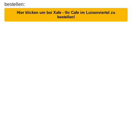
bestellen:
Hier klicken um bei Xafe - Ihr Cafe im Luisenviertel zu
bestellen!