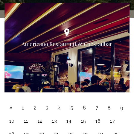
Americano Restaurant & Cocktailbar
«
1
2
3
4
5
6
7
8
9
10
11
12
13
14
15
16
17