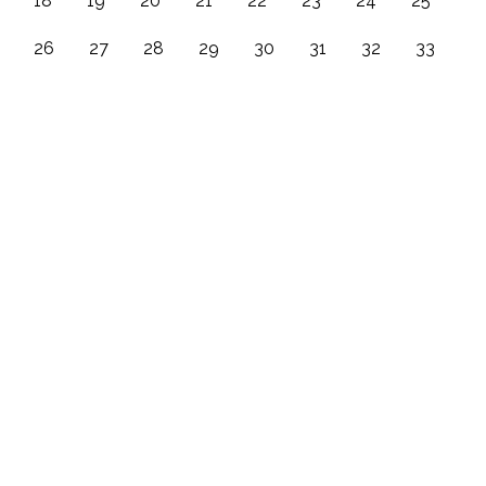
18
19
20
21
22
23
24
25
26
27
28
29
30
31
32
33
34
35
36
37
38
39
40
41
42
43
44
45
46
47
48
49
50
51
52
53
54
55
56
57
58
59
60
61
62
63
64
65
66
67
68
69
70
71
72
73
74
75
76
77
78
79
80
81
82
83
84
85
86
87
88
89
90
91
92
93
94
95
96
97
98
99
100
101
102
103
104