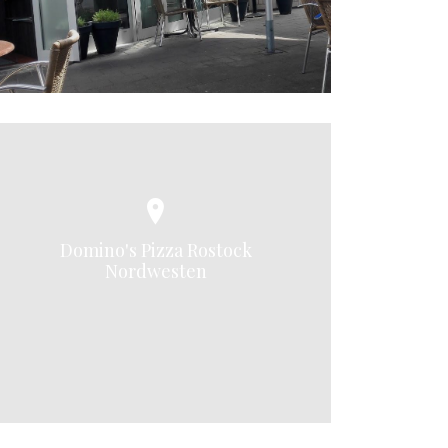
Domino's Pizza Rostock
Nordwesten