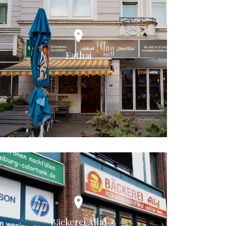
Eathai
Bäckerei Allaf