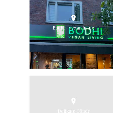
Bodhi - vegan living
Delikato Döner