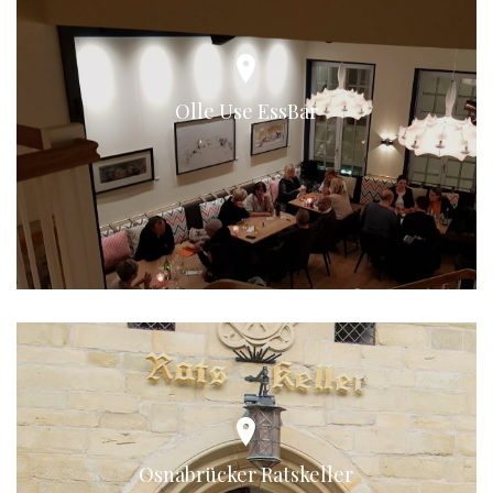
Olle Use EssBar
Osnabrücker Ratskeller