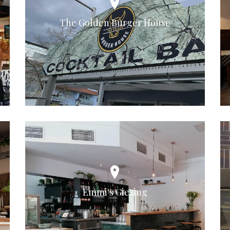
The Golden Burger House
Emmi's Giesing