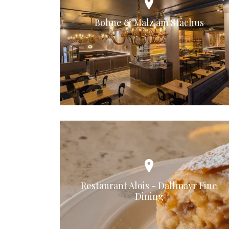
Bohne & Malz am Stachus
Restaurant Alois - Dallmayr Fine
Dining